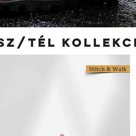
SZ/TÉL kollekc