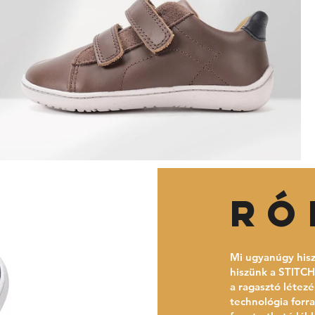
ró
Mi ugyanúgy hisz
hiszünk a STITCH-b
a ragasztó létez
technológia forrad