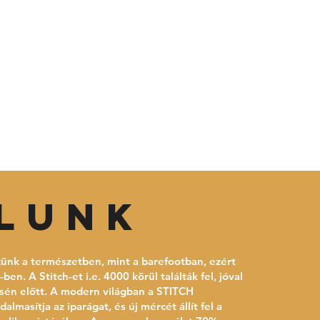
lunk
ünk a természetben, mint a barefootban, ezért
en. A Stitch-et i.e. 4000 körül találták fel, jóval
ésén előtt. A modern világban a STITCH
almasítja az iparágat, és új mércét állít fel a