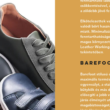
fenntartható láb
csökkentésével, 
a zöldebb jövő fe
Elkötelezettek v
valódi bőrt hasz
miatt. Minimaliz
fenntarthatóságo
magas környezetv
Leather Working 
tekintetében
.
Barefo
Barefoot stílusú 
maximális termés
egyensúlyt, a sta
bütykök és más d
elősegíti a jobb 
járás élményét ut
magabiztosságot