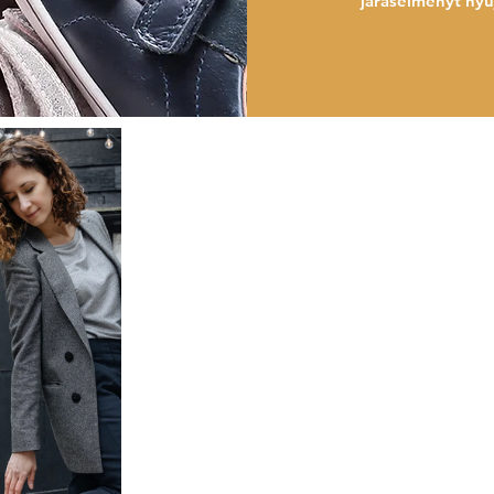
járásélményt nyú