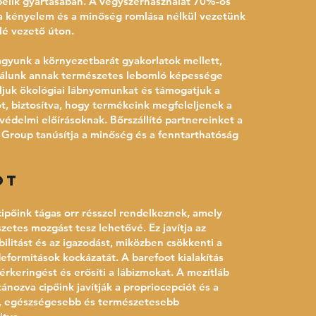
belik gyártásában. A vegyszerhasználat 70%-os
a kényelem és a minőség romlása nélkül vezetünk
lé vezető úton.
agyunk a környezetbarát gyakorlatok mellett,
nálunk annak természetes lebomló képessége
áljuk ökológiai lábnyomunkat és támogatjuk a
t, biztosítva, hogy termékeink megfeleljenek a
édelmi előírásoknak. Bőrszállító partnereinket a
Group tanúsítja a minőség és a fenntarthatóság
ot
cipőink tágas orr résszel rendelkeznek, amely
zetes mozgást tesz lehetővé. Ez javítja az
bilitást és az igazodást, miközben csökkenti a
eformitások kockázatát. A barefoot kialakítás
vérkeringést és erősíti a lábizmokat. A mezítláb
ánozva cipőink javítják a propriocepciót és a
, egészségesebb és természetesebb