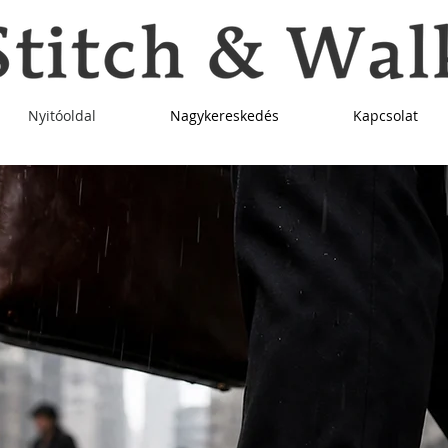
Nyitóoldal
Nagykereskedés
Kapcsolat